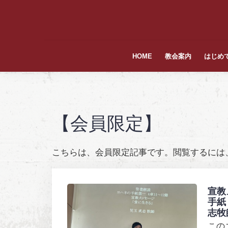
S
k
i
p
HOME
教会案内
はじめ
t
o
c
【会員限定】
o
n
こちらは、会員限定記事です。閲覧するには
t
e
n
宣教
手紙
t
志牧
この