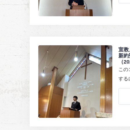
宣教
新約
（2
この
する