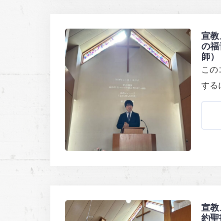
宣教
の福
師）
この
する
宣教
約聖