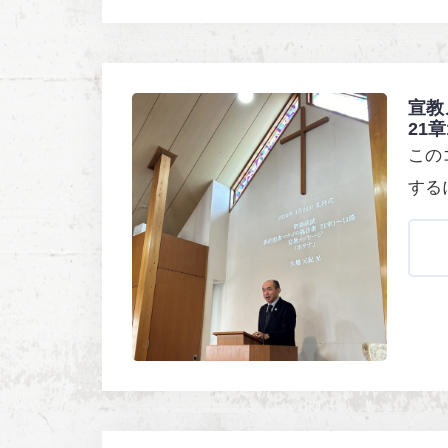
宣教
21
この
する