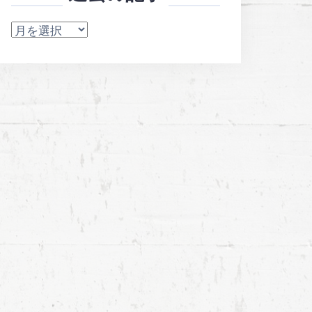
過
去
の
記
事