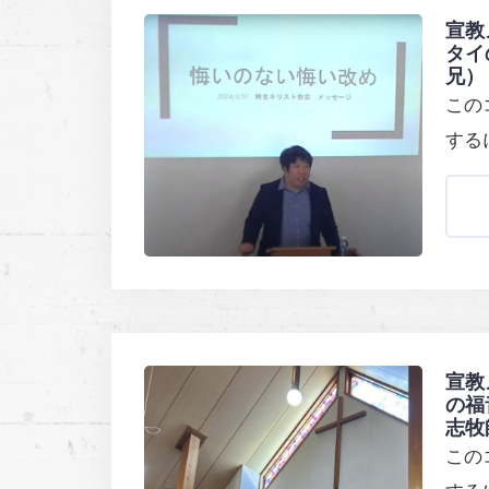
宣教
タイ
兄）
この
する
宣教
の福
志牧
この