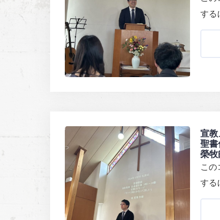
する
宣教
聖書
榮牧
この
する