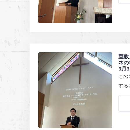
宣教
ネの
3月
この
する