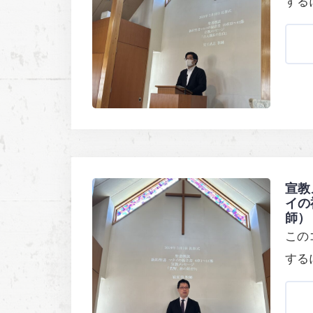
する
宣教
イの
師）
この
する