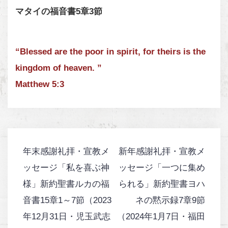
マタイの福音書5章3節
“Blessed are the poor in spirit, for theirs is the
kingdom of heaven. ”
Matthew 5:3
年末感謝礼拝・宣教メ
新年感謝礼拝・宣教メ
投
ッセージ「私を喜ぶ神
ッセージ「一つに集め
稿
ナ
様」新約聖書ルカの福
られる」新約聖書ヨハ
ビ
音書15章1～7節（2023
ネの黙示録7章9節
ゲ
年12月31日・児玉武志
（2024年1月7日・福田
ー