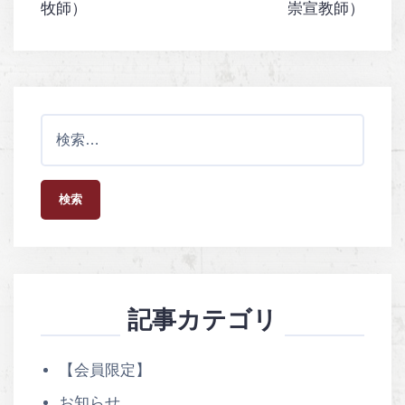
シ
牧師）
崇宣教師）
ョ
ン
検
索
:
記事カテゴリ
【会員限定】
お知らせ