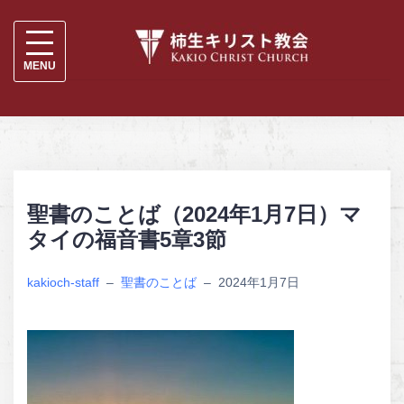
S
k
i
p
t
o
c
聖書のことば（2024年1月7日）マ
o
タイの福音書5章3節
n
t
kakioch-staff
–
聖書のことば
–
2024年1月7日
e
n
t