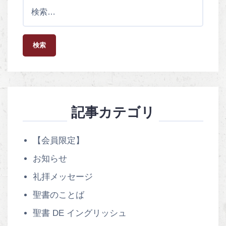
シ
検
ョ
索
ン
:
記事カテゴリ
【会員限定】
お知らせ
礼拝メッセージ
聖書のことば
聖書 DE イングリッシュ