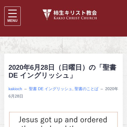
S
k
i
p
t
o
c
2020年6月28日（日曜日）の「聖書
o
DE イングリッシュ」
n
t
kakioch
–
聖書 DE イングリッシュ
,
聖書のことば
–
2020年
e
6月28日
n
t